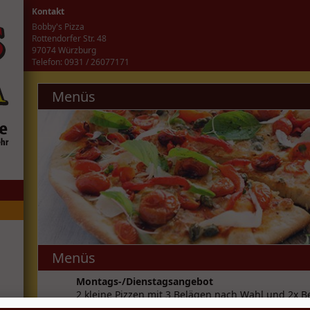
Kontakt
Bobby's Pizza
Rottendorfer Str. 48
97074 Würzburg
Telefon: 0931 / 26077171
Menüs
Menüs
Montags-/Dienstagsangebot
2 kleine Pizzen mit 3 Belägen nach Wahl und 2x B