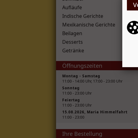
V
Aufläufe
Indische Gerichte
Mexikanische Gerichte
Beilagen
Desserts
Getränke
Öffnungszeiten
Montag - Samstag
11:00 - 14:00 Uhr, 17:00 - 23:00 Uhr
Sonntag
11:00 - 23:00 Uhr
Feiertag
11:00 - 23:00 Uhr
15.08.2026, Maria Himmelfahrt
11:00 - 23:00
Ihre Bestellung