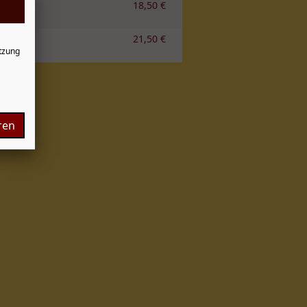
18,50 €
l
21,50 €
tzung
ren