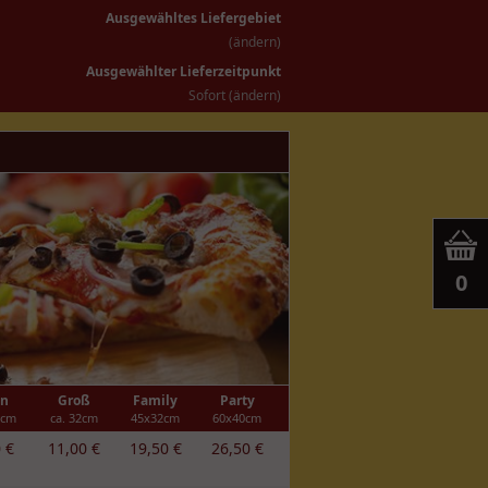
Ausgewähltes Liefergebiet
(
ändern
)
Ausgewählter Lieferzeitpunkt
Sofort
(
ändern
)
0
in
Groß
Family
Party
8cm
ca. 32cm
45x32cm
60x40cm
 €
11,00 €
19,50 €
26,50 €