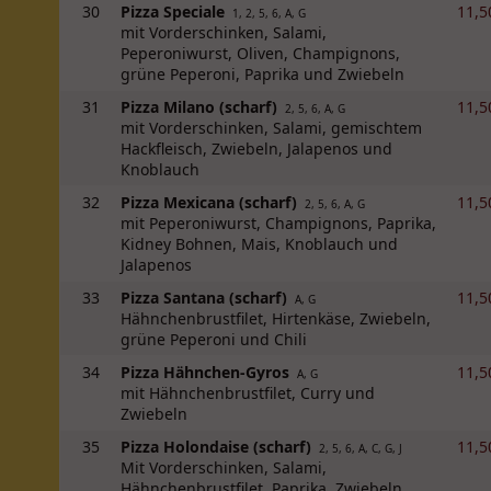
30
Pizza Speciale
11,5
1, 2, 5, 6, A, G
mit Vorderschinken, Salami,
Peperoniwurst, Oliven, Champignons,
grüne Peperoni, Paprika und Zwiebeln
31
Pizza Milano (scharf)
11,5
2, 5, 6, A, G
mit Vorderschinken, Salami, gemischtem
Hackfleisch, Zwiebeln, Jalapenos und
Knoblauch
32
Pizza Mexicana (scharf)
11,5
2, 5, 6, A, G
mit Peperoniwurst, Champignons, Paprika,
Kidney Bohnen, Mais, Knoblauch und
Jalapenos
33
Pizza Santana (scharf)
11,5
A, G
Hähnchenbrustfilet, Hirtenkäse, Zwiebeln,
grüne Peperoni und Chili
34
Pizza Hähnchen-Gyros
11,5
A, G
mit Hähnchenbrustfilet, Curry und
Zwiebeln
35
Pizza Holondaise (scharf)
11,5
2, 5, 6, A, C, G, J
Mit Vorderschinken, Salami,
Hähnchenbrustfilet, Paprika, Zwiebeln,