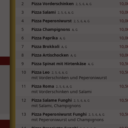
2
Pizza Vorderschinken
10,0
2, 5, 6, A, G
3
Pizza Salami
10,0
2, 5, 6, A, G
4
Pizza Peperoniwurst
10,0
2, 5, 6, A, G
5
Pizza Champignons
10,0
A, G
6
Pizza Paprika
10,0
A, G
7
Pizza Brokkoli
10,0
A, G
8
Pizza Artischocken
10,0
A, G
9
Pizza Spinat mit Hirtenkäse
10,5
A, G
10
Pizza Leo
10,5
2, 5, 6, A, G
mit Vorderschinken und Peperoniwurst
11
Pizza Roma
10,5
2, 5, 6, A, G
mit Vorderschinken und Salami
12
Pizza Salame Funghi
10,5
2, 5, 6, A, G
mit Salami, Champignons
13
Pizza Peperoniwurst Funghi
10,5
2, 5, 6, A, G
mit Peperoniwurst und Champignons