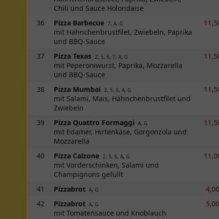
Chili und Sauce Holondaise
36
Pizza Barbecue
11,5
7, A, G
mit Hähnchenbrustfilet, Zwiebeln, Paprika
und BBQ-Sauce
37
Pizza Texas
11,5
2, 5, 6, 7, A, G
mit Peperoniwurst, Paprika, Mozzarella
und BBQ-Sauce
38
Pizza Mumbai
11,5
2, 5, 6, A, G
mit Salami, Mais, Hähnchenbrustfilet und
Zwiebeln
39
Pizza Quattro Formaggi
11,5
A, G
mit Edamer, Hirtenkäse, Gorgonzola und
Mozzarella
40
Pizza Calzone
11,0
2, 5, 6, A, G
mit Vorderschinken, Salami und
Champignons gefüllt
41
Pizzabrot
4,00
A, G
42
Pizzabrot
5,00
A, G
mit Tomatensauce und Knoblauch