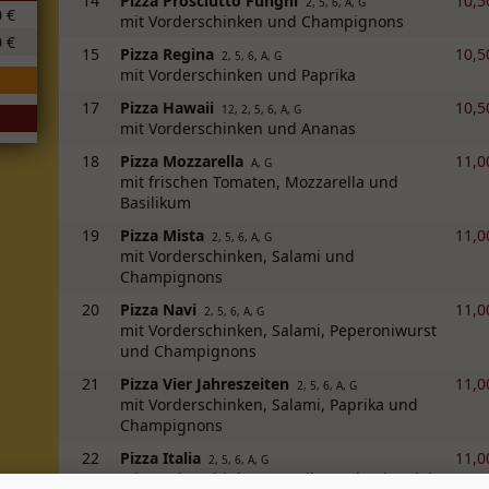
14
Pizza Prosciutto Funghi
10,5
2, 5, 6, A, G
0 €
mit Vorderschinken und Champignons
0 €
15
Pizza Regina
10,5
2, 5, 6, A, G
mit Vorderschinken und Paprika
17
Pizza Hawaii
10,5
12, 2, 5, 6, A, G
mit Vorderschinken und Ananas
18
Pizza Mozzarella
11,0
A, G
mit frischen Tomaten, Mozzarella und
Basilikum
19
Pizza Mista
11,0
2, 5, 6, A, G
mit Vorderschinken, Salami und
Champignons
20
Pizza Navi
11,0
2, 5, 6, A, G
mit Vorderschinken, Salami, Peperoniwurst
und Champignons
21
Pizza Vier Jahreszeiten
11,0
2, 5, 6, A, G
mit Vorderschinken, Salami, Paprika und
Champignons
22
Pizza Italia
11,0
2, 5, 6, A, G
mit Vorderschinken, Paprika und Spiegelei