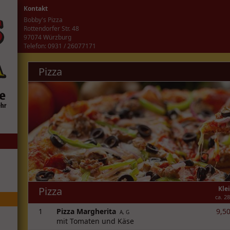
Kontakt
Bobby's Pizza
Rottendorfer Str. 48
97074 Würzburg
Telefon: 0931 / 26077171
Pizza
Pizza
Kle
ca. 2
1
Pizza Margherita
9,50
A, G
mit Tomaten und Käse